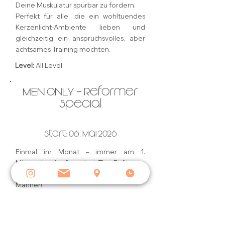
Deine Muskulatur spürbar zu fordern.
Perfekt für alle, die ein wohltuendes
Kerzenlicht-Ambiente lieben und
gleichzeitig ein anspruchsvolles, aber
achtsames Training möchten.
Level:
All Level
MEN ONLY – Reformer
Special
Start: 06. Mai 2026
Einmal im Monat – immer am 1.
Mittwoch – heißt es bei The Reformer
Studio München: Bühne frei für die
Männer!
Diese Reformer Pilates Klasse ist
speziell auf die Bedürfnisse des
männlichen Körpers abgestimmt – mit