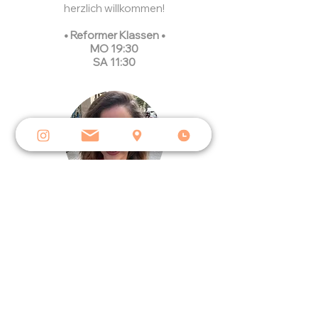
herzlich willkommen!
• Reformer Klassen •
MO 19:30
SA 11:30
Irini
Ich bin Irini und unterrichte Reformer
Pilates mit großer Leidenschaft. Ich liebe
es, den Körper herauszufordern und
gleichzeitig Raum zu schaffen, um bei sich
selbst anzukommen. Meine Stunden
verbinden Körper und Geist und stärken