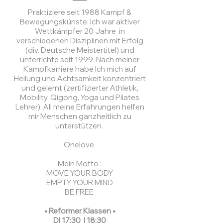
Praktiziere seit 1988 Kampf &
Bewegungskünste. Ich war aktiver
Wettkämpfer 20 Jahre in
verschiedenen Disziplinen mit Erfolg
(div. Deutsche Meistertitel) und
unterrichte seit 1999. Nach meiner
Kampfkarriere habe Ich mich auf
Heilung und Achtsamkeit konzentriert
und gelernt (zertifizierter Athletik,
Mobility, Qigong, Yoga und Pilates
Lehrer). All meine Erfahrungen helfen
mir Menschen ganzheitlich zu
unterstützen.
Onelove
Mein Motto :
MOVE YOUR BODY
EMPTY YOUR MIND
BE FREE
• Reformer Klassen •
​DI 17:30 | 18:30