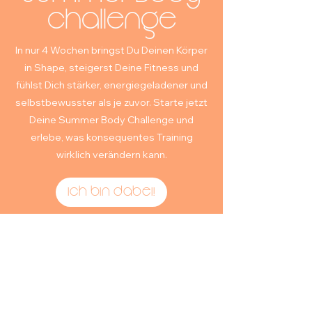
Challenge
In nur 4 Wochen bringst Du Deinen Körper
in Shape, steigerst Deine Fitness und
fühlst Dich stärker, energiegeladener und
selbstbewusster als je zuvor. Starte jetzt
Deine Summer Body Challenge und
erlebe, was konsequentes Training
wirklich verändern kann.
Ich bin dabei!
Summer Body
Challenge
morgens
Start: 15. Juli 2026