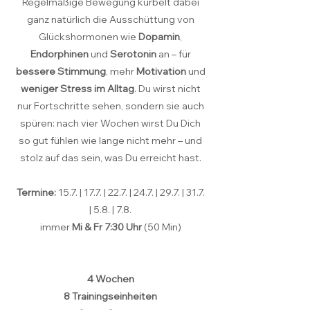
Regelmäßige Bewegung kurbelt dabei
ganz natürlich die Ausschüttung von
Glückshormonen wie
Dopamin
,
Endorphinen
und
Serotonin
an – für
bessere Stimmung
, mehr
Motivation
und
weniger Stress im Alltag
. Du wirst nicht
nur Fortschritte sehen, sondern sie auch
spüren: nach vier Wochen wirst Du Dich
so gut fühlen wie lange nicht mehr – und
stolz auf das sein, was Du erreicht hast.
Termine:
15.7. | 17.7. | 22.7. | 24.7. | 29.7. | 31.7.
| 5.8. | 7.8.
immer
Mi & Fr 7:30 Uhr
(50 Min)
4 Wochen
8 Trainingseinheiten