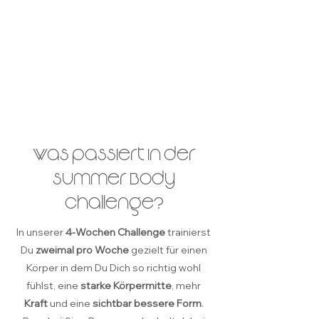
JETZT BUCHEN
Mi & Fr
07:30 Uhr
8 Termine morgens
Was passiert in der
Summer Body
Challenge?
In unserer
4-Wochen Challenge
trainierst
Du
zweimal pro Woche
gezielt für einen
Körper in dem Du Dich so richtig wohl
fühlst, eine
starke Körpermitte
, mehr
Kraft
und eine
sichtbar bessere Form
.