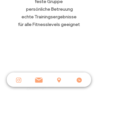
feste Gruppe
persönliche Betreuung
echte Trainingsergebnisse
für alle Fitnesslevels geeignet
Early Bird
Tickets:
199,- €
Challenge inkl. Goodiebag